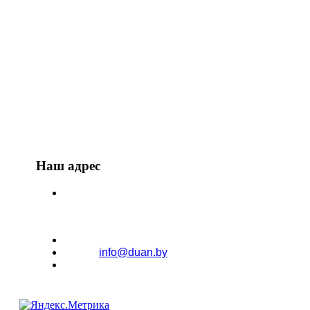
тел. 8017 3601630
А1 8044 5155197
А1 8029 3936501
МТС 8029 7036501
МТС 8029 8998452
Наш адрес
220024, г.Минск, ул.Асаналиева 27
Skype: darinanka
email:
info@duan.by
Viber +375445155197