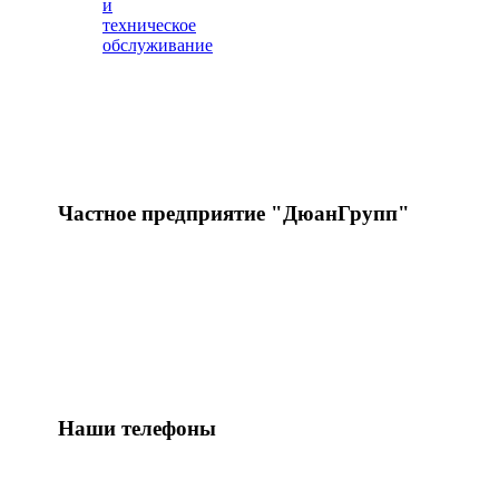
и
техническое
обслуживание
Частное предприятие "ДюанГрупп"
Погода в вашем доме!
Монтаж и техническое обслуживание
кондиционеров любых видов.
Наши телефоны
факс. 8017 3059960