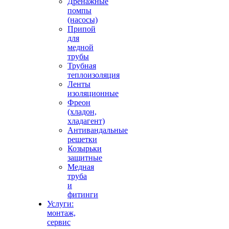
Дренажные
помпы
(насосы)
Припой
для
медной
трубы
Трубная
теплоизоляция
Ленты
изоляционные
Фреон
(хладон,
хладагент)
Антивандальные
решетки
Козырьки
защитные
Медная
труба
и
фитинги
Услуги:
монтаж,
сервис