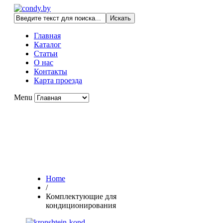
Главная
Каталог
Статьи
О нас
Контакты
Карта проезда
Menu
Дорогие клиенты, к сожалению, цены на сайте
на данный момент не действительны.
Уточняйте цены у менеджеров компании.
Приносим извинения за
доставленные неудобства .
Home
/
Комплектующие для
кондиционирования